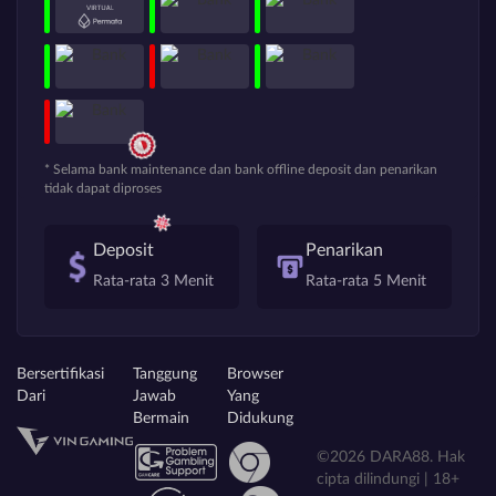
* Selama bank maintenance dan bank offline deposit dan penarikan
tidak dapat diproses
Deposit
Penarikan
Rata-rata 3 Menit
Rata-rata 5 Menit
Bersertifikasi
Tanggung
Browser
Dari
Jawab
Yang
Bermain
Didukung
©2026 DARA88. Hak
cipta dilindungi | 18+