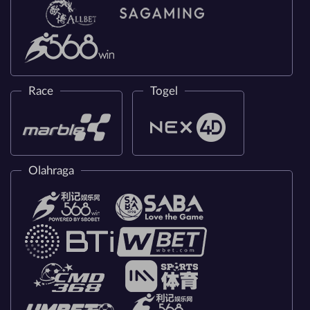
Race
Togel
Olahraga