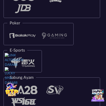
Poker
E-Sports
Sabung Ayam