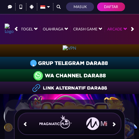
MASUK
DAFTAR
RACE
TOGEL
OLAHRAGA
CRASH GAME
ARCADE
PO