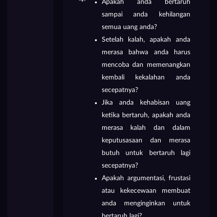
Apakah anda bertaruh
sampai anda kehilangan
semua uang anda?
Setelah kalah, apakah anda
merasa bahwa anda harus
mencoba dan memenangkan
kembali kekalahan anda
secepatnya?
Jika anda kehabisan uang
ketika bertaruh, apakah anda
merasa kalah dan dalam
keputusasaan dan merasa
butuh untuk bertaruh lagi
secepatnya?
Apakah argumentasi, frustasi
atau kekecewaan membuat
anda menginginkan untuk
bertaruh lagi?