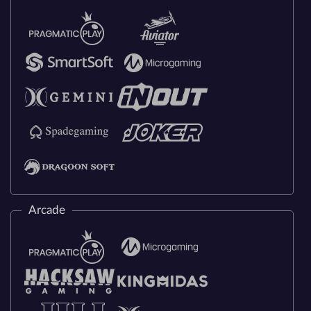
Arcade