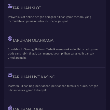
TARUHAN SLOT
Penyedia slot online dengan beragam pilihan game menarik yang
memudahkan pemain untuk mencapai jackpot
TARUHAN OLAHRAGA
Sportsbook Gaming Platform Terbaik menawarkan lebih banyak game,
odds yang lebih tinggi, dan menyediakan pilihan yang lebih banyak
untuk pemain.
TARUHAN LIVE KASINO
Platform Pilihan bagi perusahaan-perusahaan terbaik di dunia, dengan
pilihan variasi game terbanyak
TARUHAN TOGEL