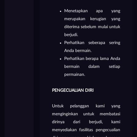
Menetapkan apa yang
merupakan kerugian yang
diterima sebelum mulai untuk
berjudi.
Perhatikan seberapa sering
Anda bermain.
Perhatikan berapa lama Anda
bermain dalam setiap
permainan.
PENGECUALIAN DIRI
Untuk pelanggan kami yang
menginginkan untuk membatasi
dirinya dari berjudi, kami
menyediakan fasilitas pengecualian