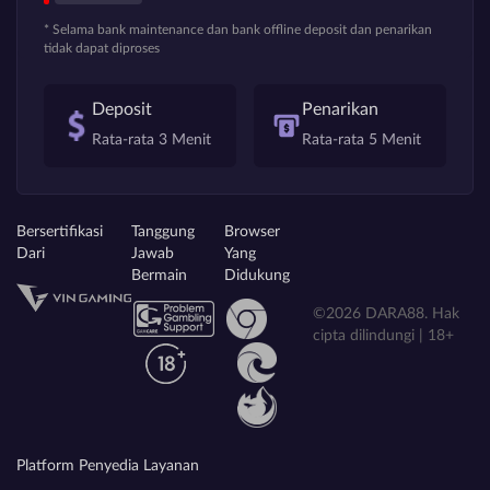
* Selama bank maintenance dan bank offline deposit dan penarikan
tidak dapat diproses
Deposit
Penarikan
Rata-rata 3 Menit
Rata-rata 5 Menit
Bersertifikasi
Tanggung
Browser
Dari
Jawab
Yang
Bermain
Didukung
©2026 DARA88. Hak
cipta dilindungi | 18+
Platform Penyedia Layanan