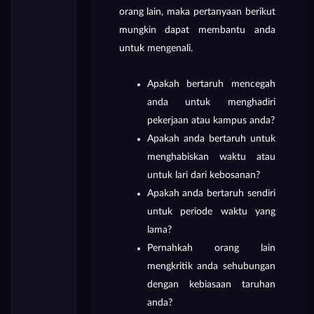
orang lain, maka pertanyaan berikut
mungkin dapat membantu anda
untuk mengenali.
Apakah bertaruh mencegah
anda untuk menghadiri
pekerjaan atau kampus anda?
Apakah anda bertaruh untuk
menghabiskan waktu atau
untuk lari dari kebosanan?
Apakah anda bertaruh sendiri
untuk periode waktu yang
lama?
Pernahkah orang lain
mengkritik anda sehubungan
dengan kebiasaan taruhan
anda?