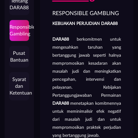
Tentang
DARA88
RESPONSIBLE GAMBLING
KEBIJAKAN PERJUDIAN DARA88
Responsible
Gambling
DARA88
berkomitmen untuk
mengesahkan taruhan yang
Pusat
bertanggung jawab seperti halnya
Bantuan
mempromosikan kesadaran akan
masalah judi dan meningkatkan
Syarat
pencegahan, intervensi dan
dan
pelayanan. Kebijakan
Ketentuan
Pertanggungjawaban Permainan
DARA88
menetapkan komitmennya
untuk meminimalisir efek negatif
dari masalah judi dan untuk
mempromosikan praktek perjudian
yang bertanggung jawab.