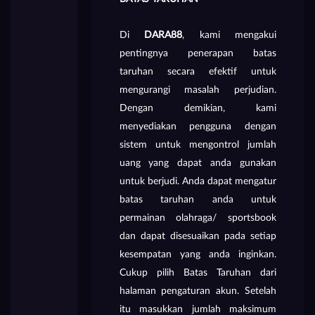
Di
DARA88
, kami mengakui
pentingnya penerapan batas
taruhan secara efektif untuk
mengurangi masalah perjudian.
Dengan demikian, kami
menyediakan pengguna dengan
sistem untuk mengontrol jumlah
uang yang dapat anda gunakan
untuk berjudi. Anda dapat mengatur
batas taruhan anda untuk
permainan olahraga/ sportsbook
dan dapat disesuaikan pada setiap
kesempatan yang anda inginkan.
Cukup pilih Batas Taruhan dari
halaman pengaturan akun. Setelah
itu masukkan jumlah maksimum