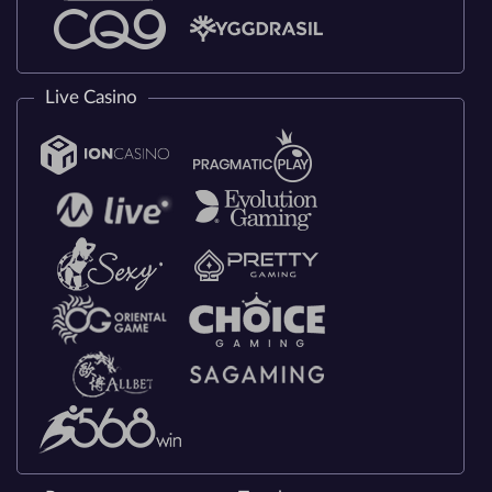
Live Casino