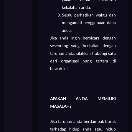
yakin dapat menutup
kekalahan anda.
Selalu perhatikan waktu dan
mengamati penggunaan dana
anda.
Jika anda ingin berbicara dengan
seseorang yang berkaitan dengan
taruhan anda, silahkan hubungi satu
dari organisasi yang tertera di
bawah ini.
APAKAH ANDA MEMILIKI
MASALAH?
Jika taruhan anda berdampak buruk
terhadap hidup anda atau hidup