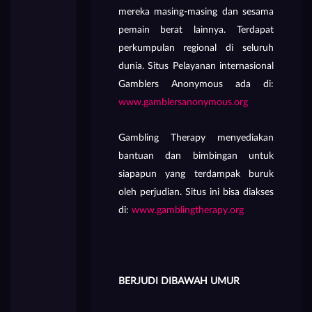
mereka masing-masing dan sesama
pemain berat lainnya. Terdapat
perkumpulan regional di seluruh
dunia. Situs Pelayanan internasional
Gamblers Anonymous ada di:
www.gamblersanonymous.org
Gambling Therapy menyediakan
bantuan dan bimbingan untuk
siapapun yang terdampak buruk
oleh perjudian. Situs ini bisa diakses
di:
www.gamblingtherapy.org
BERJUDI DIBAWAH UMUR