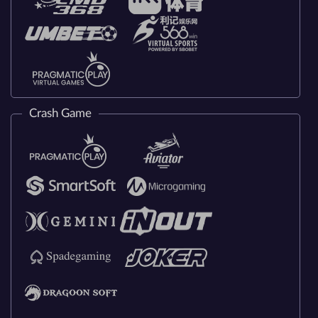
Crash Game