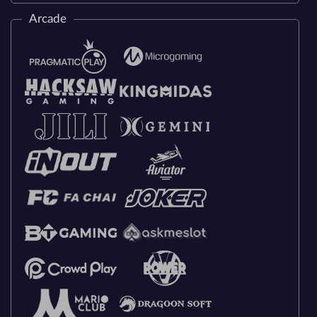
Arcade