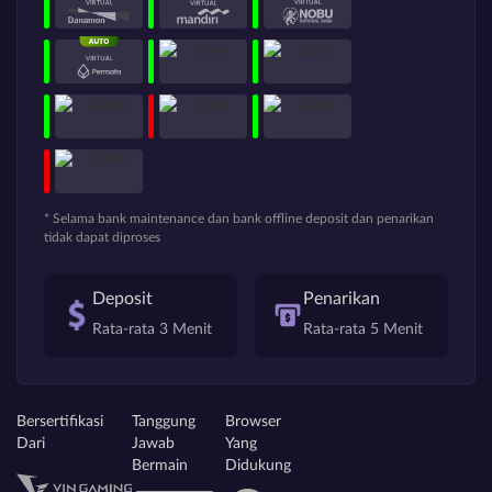
* Selama bank maintenance dan bank offline deposit dan penarikan
tidak dapat diproses
Deposit
Penarikan
Rata-rata 3 Menit
Rata-rata 5 Menit
Bersertifikasi
Tanggung
Browser
Dari
Jawab
Yang
Bermain
Didukung