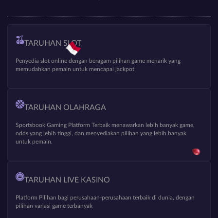
TARUHAN SLOT
Penyedia slot online dengan beragam pilihan game menarik yang
memudahkan pemain untuk mencapai jackpot
TARUHAN OLAHRAGA
Sportsbook Gaming Platform Terbaik menawarkan lebih banyak game,
odds yang lebih tinggi, dan menyediakan pilihan yang lebih banyak
untuk pemain.
TARUHAN LIVE KASINO
Platform Pilihan bagi perusahaan-perusahaan terbaik di dunia, dengan
pilihan variasi game terbanyak