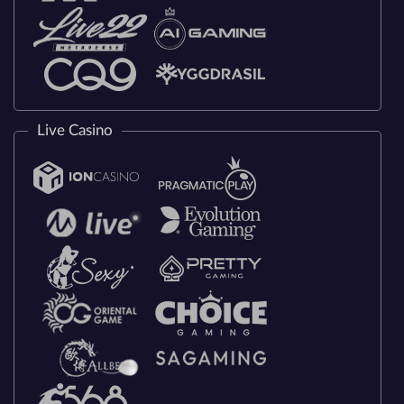
Live Casino