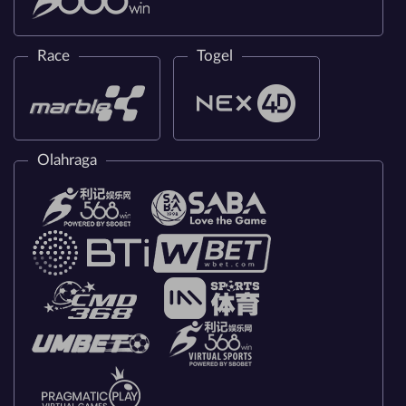
Race
Togel
Olahraga