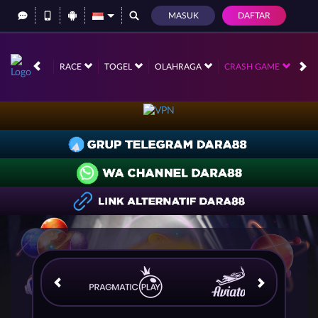
MASUK
DAFTAR
VE CASINO
RACE
TOGEL
OLAHRAGA
CRASH GAME
AR