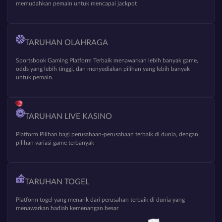
memudahkan pemain untuk mencapai jackpot
TARUHAN OLAHRAGA
Sportsbook Gaming Platform Terbaik menawarkan lebih banyak game,
odds yang lebih tinggi, dan menyediakan pilihan yang lebih banyak
untuk pemain.
TARUHAN LIVE KASINO
Platform Pilihan bagi perusahaan-perusahaan terbaik di dunia, dengan
pilihan variasi game terbanyak
TARUHAN TOGEL
Platform togel yang menarik dari perusahan terbaik di dunia yang
menawarkan hadiah kemenangan besar