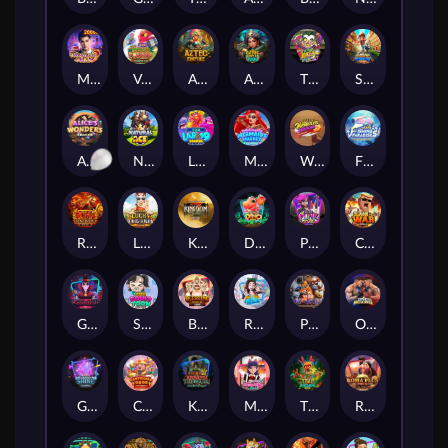
Mafia Ways II : Metro Haven Heist
Veggies Bonanza
Aztec Empire
Aztec Empire 1000
The King Joker
Subway Runner
Alice's Wonder
Natural Ace
Lab 19 Mania
Mermaid's Market
Wonder Cuisine
Fishing's Paradise
Roma Kingdom
Lucky NangKwak
Kingdom Z
Dino Pops
Punk Star
Clash of War
Ghost House
Squid Toon
Blessing of the Ox
Rich Rich Water
Pet Ranger
ONE Boxing
Grand Shine
Centillion Gods
Kraken Treasure
Moe Moe Cute
Tiki Paradise
Roma Plus