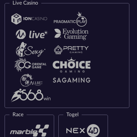
Live Casino
Race
Togel