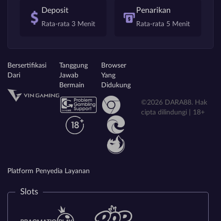
Deposit
Penarikan
Rata-rata 3 Menit
Rata-rata 5 Menit
Bersertifikasi
Tanggung
Browser
Dari
Jawab
Yang
Bermain
Didukung
©2026 DARA88. Hak
cipta dilindungi | 18+
Platform Penyedia Layanan
Slots