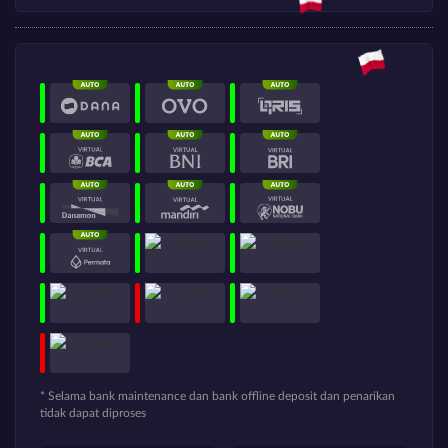
* Selama bank maintenance dan bank offline deposit dan penarikan
tidak dapat diproses