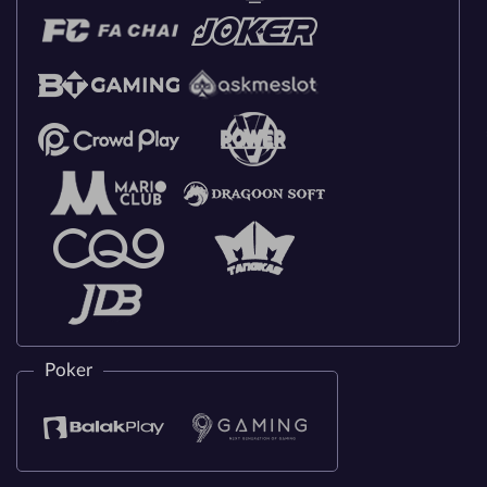
Poker