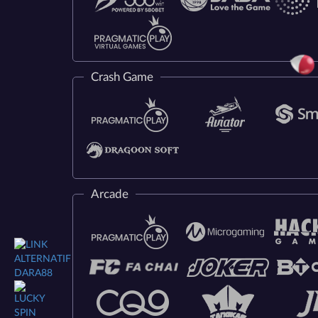
Crash Game
Arcade