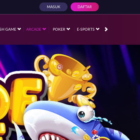
MASUK
DAFTAR
SH GAME
ARCADE
POKER
E-SPORTS
SABUNG AYAM