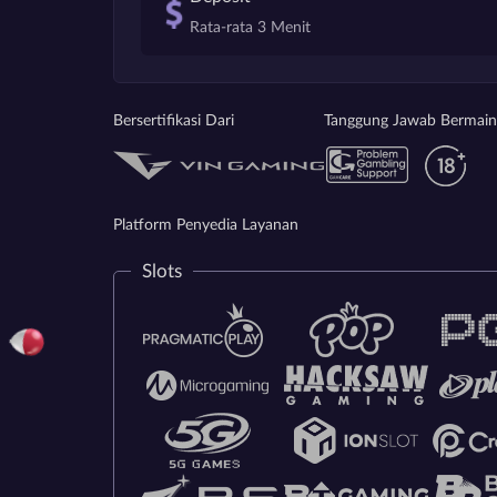
Rata-rata 3 Menit
Bersertifikasi Dari
Tanggung Jawab Bermain
Platform Penyedia Layanan
Slots