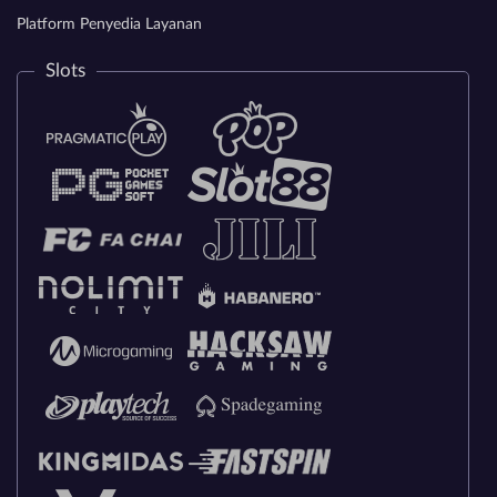
Platform Penyedia Layanan
Slots