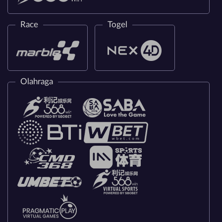
Race
Togel
Olahraga