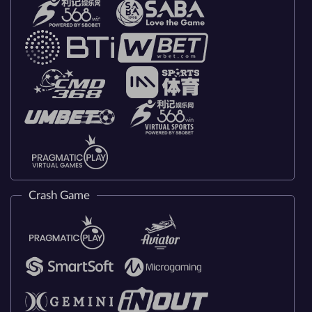
Crash Game