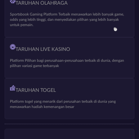
TARUHAN OLAHRAGA
Sportsbook Gaming Platform Terbaik menawarkan lebih banyak game,
odds yang lebih tinggi, dan menyediakan pilihan yang lebih banyak
untuk pemain.
TARUHAN LIVE KASINO
Platform Pilihan bagi perusahaan-perusahaan terbaik di dunia, dengan
pilihan variasi game terbanyak
TARUHAN TOGEL
Platform togel yang menarik dari perusahan terbaik di dunia yang
menawarkan hadiah kemenangan besar