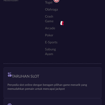
Ketentuan
Togel
Olahraga
Crash
Game
Arcade
Poker
E-Sports
Sabung
Ayam
TARUHAN SLOT
Penyedia slot online dengan beragam pilihan game menarik yang
memudahkan pemain untuk mencapai jackpot