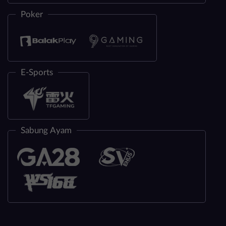
Poker
E-Sports
Sabung Ayam