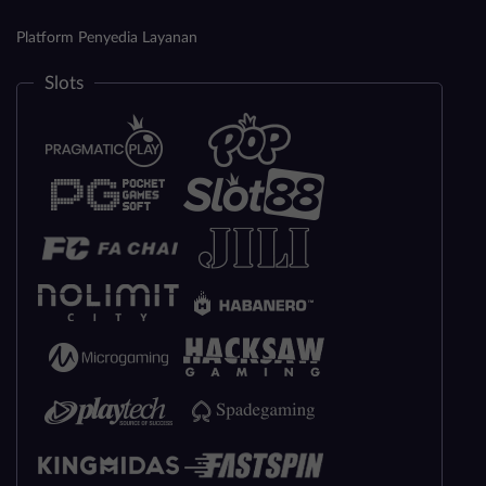
Platform Penyedia Layanan
Slots